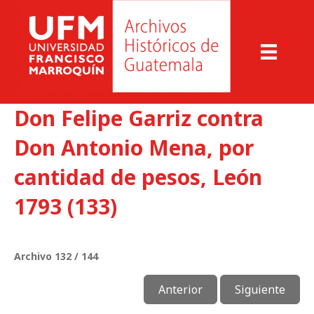
Don Felipe Garriz contra
Don Antonio Mena, por
cantidad de pesos, León
1793 (133)
Archivo 132 / 144
Anterior
Siguiente