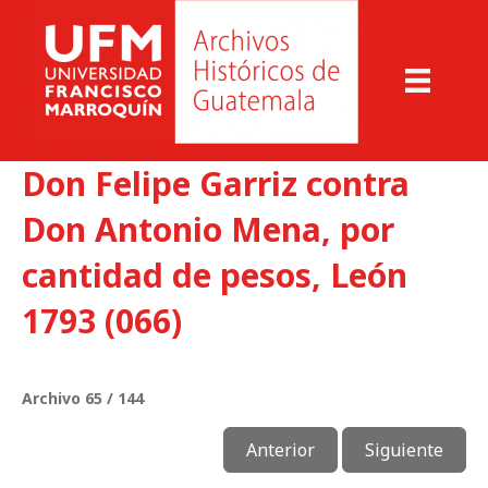
Don Felipe Garriz contra
Don Antonio Mena, por
cantidad de pesos, León
1793 (066)
Archivo 65 / 144
Anterior
Siguiente