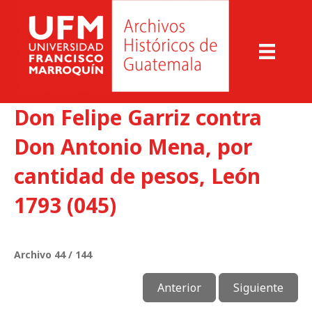
Don Felipe Garriz contra
Don Antonio Mena, por
cantidad de pesos, León
1793 (045)
Archivo 44 / 144
Anterior
Siguiente