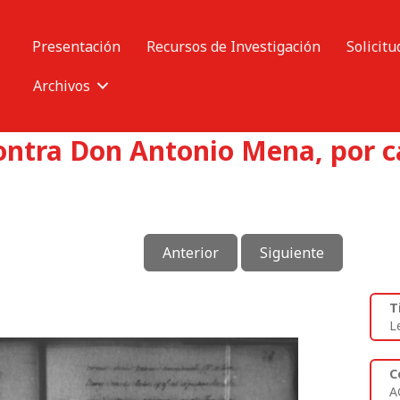
Presentación
Recursos de Investigación
Solicitu
Archivos
contra Don Antonio Mena, por c
Anterior
Siguiente
T
L
C
A