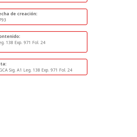
echa de creación:
793
ontenido:
eg. 138 Exp. 971 Fol. 24
ita:
GCA Sig. A1 Leg. 138 Exp. 971 Fol. 24