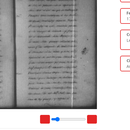
F
1
C
L
C
A