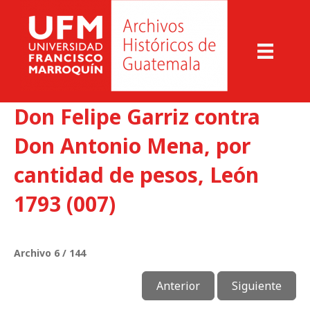
Don Felipe Garriz contra
Don Antonio Mena, por
cantidad de pesos, León
1793 (007)
Archivo 6 / 144
Anterior
Siguiente