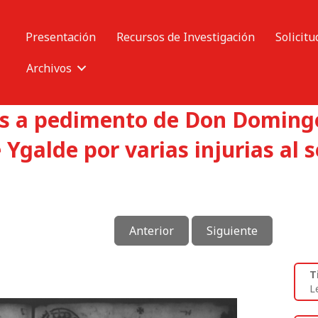
Presentación
Recursos de Investigación
Solicitu
Archivos
as a pedimento de Don Doming
 Ygalde por varias injurias al
Anterior
Siguiente
T
L