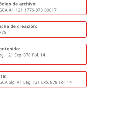
ódigo de archivo:
GCA A1-121-1776-878-00017
echa de creación:
776
ontenido:
eg. 121 Exp. 878 Fol. 14
ita:
GCA Sig. A1 Leg. 121 Exp. 878 Fol. 14