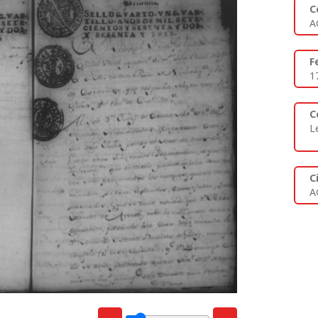
C
A
F
1
C
L
C
A