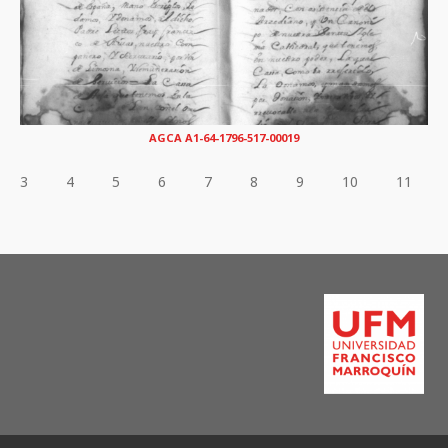
AGCA A1-64-1796-517-00019
3
4
5
6
7
8
9
10
11