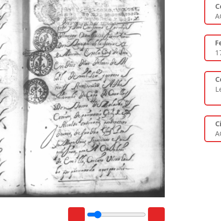
C
A
F
1
C
L
C
A