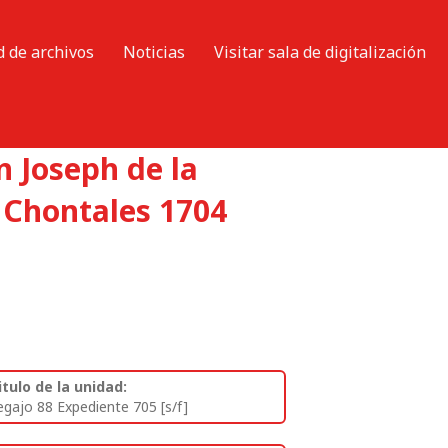
d de archivos
Noticias
Visitar sala de digitalización
n Joseph de la
 Chontales 1704
itulo de la unidad:
egajo 88 Expediente 705 [s/f]