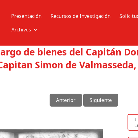
Presentación
Recursos de Investigación
Solicitu
Archivos
argo de bienes del Capitán Do
 Capitan Simon de Valmasseda,
Anterior
Siguiente
T
L