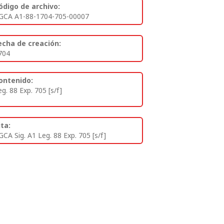
ódigo de archivo:
GCA A1-88-1704-705-00007
echa de creación:
704
ontenido:
eg. 88 Exp. 705 [s/f]
ita:
GCA Sig. A1 Leg. 88 Exp. 705 [s/f]