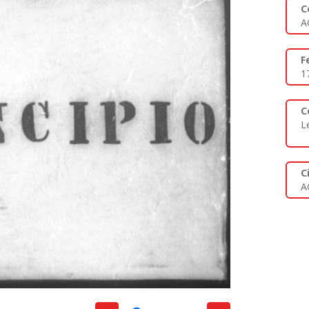
C
A
F
1
C
L
C
A