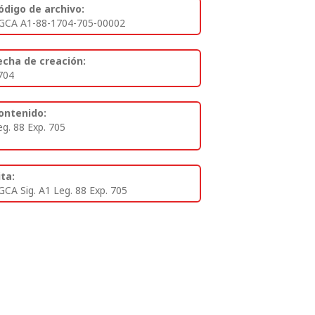
ódigo de archivo:
GCA A1-88-1704-705-00002
echa de creación:
704
ontenido:
eg. 88 Exp. 705
ita:
GCA Sig. A1 Leg. 88 Exp. 705