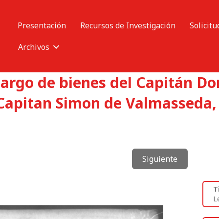
Presentación
Recursos de Investigación
Solicitu
Archivos
argo de bienes del Capitán Do
 Capitan Simon de Valmasseda,
Siguiente
T
L