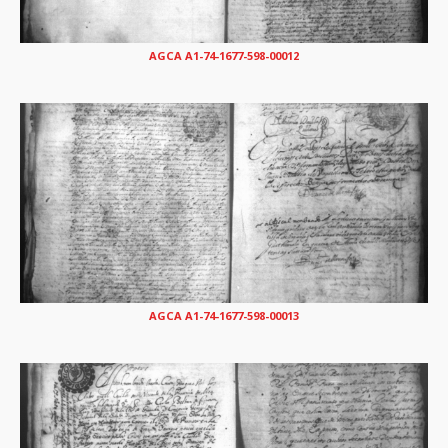
AGCA A1-74-1677-598-00012
AGCA A1-74-1677-598-00013