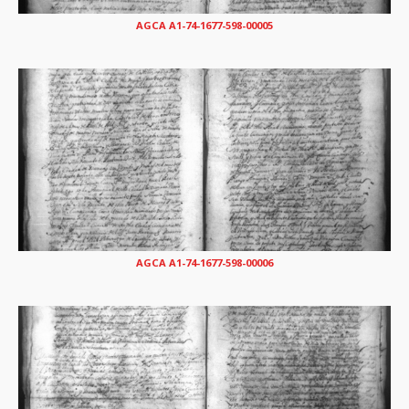
AGCA A1-74-1677-598-00005
AGCA A1-74-1677-598-00006