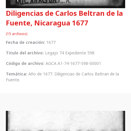
Diligencias de Carlos Beltran de la
Fuente, Nicaragua 1677
(15 archivos)
Fecha de creación:
1677
Titulo del archivo:
Legajo 74 Expediente 598
Código de archivo:
AGCA A1-74-1677-598-00001
Temática:
Año de 1677. Diligencias de Carlos Beltran de la
Fuente.