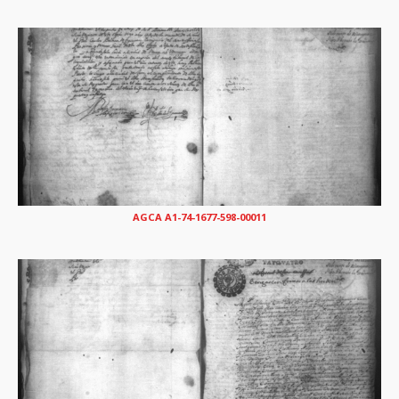
AGCA A1-74-1677-598-00011