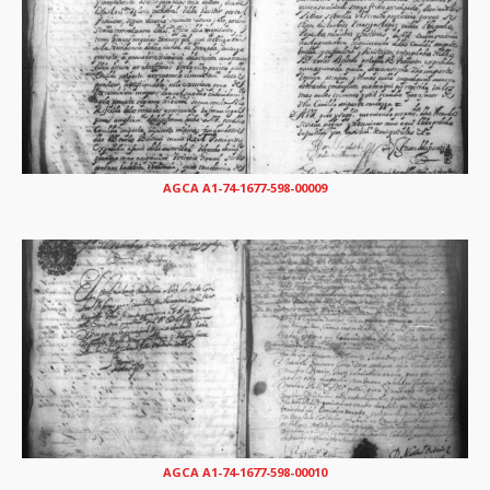
AGCA A1-74-1677-598-00009
AGCA A1-74-1677-598-00010