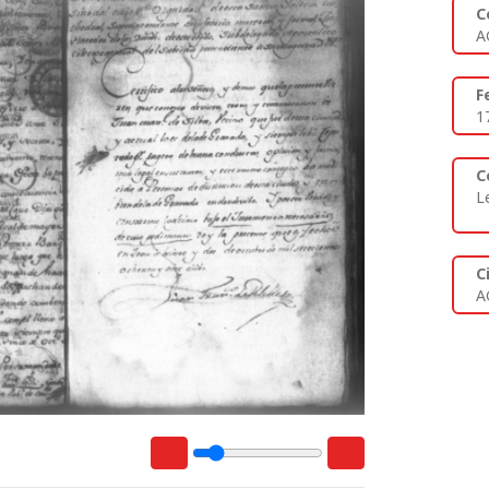
C
A
F
1
C
L
C
A