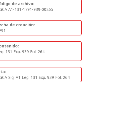
ódigo de archivo:
GCA A1-131-1791-939-00265
echa de creación:
791
ontenido:
eg. 131 Exp. 939 Fol. 264
ita:
GCA Sig. A1 Leg. 131 Exp. 939 Fol. 264