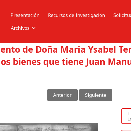
Presentación
Recursos de Investigación
Solicitu
Archivos
mento de Doña Maria Ysabel Ter
os bienes que tiene Juan Manu
Anterior
Siguiente
T
L