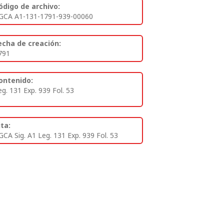
ódigo de archivo:
GCA A1-131-1791-939-00060
echa de creación:
791
ontenido:
eg. 131 Exp. 939 Fol. 53
ita:
GCA Sig. A1 Leg. 131 Exp. 939 Fol. 53