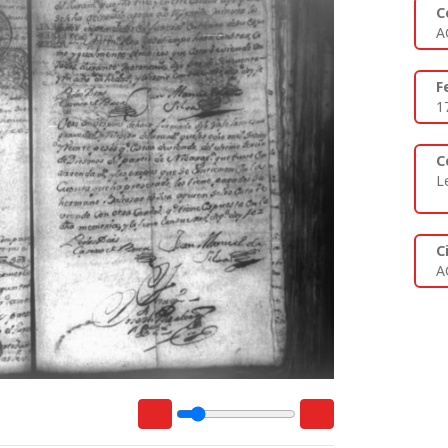
C
A
F
1
C
L
C
A