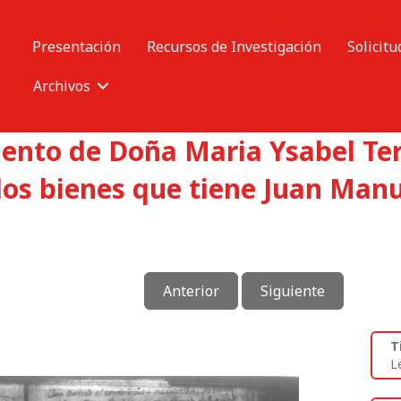
Presentación
Recursos de Investigación
Solicitu
Archivos
mento de Doña Maria Ysabel Ter
os bienes que tiene Juan Manu
Anterior
Siguiente
T
L