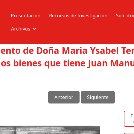
Presentación
Recursos de Investigación
Solicitu
Archivos
mento de Doña Maria Ysabel Ter
os bienes que tiene Juan Manu
Anterior
Siguiente
T
L