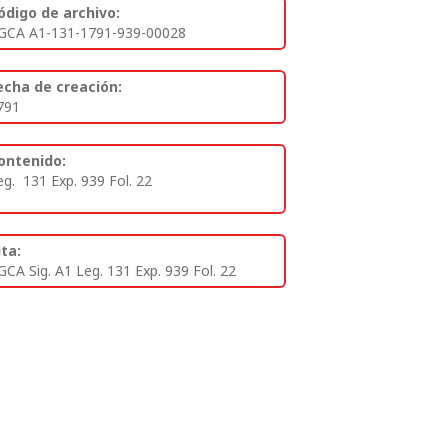
ódigo de archivo:
GCA A1-131-1791-939-00028
echa de creación:
791
ontenido:
eg. 131 Exp. 939 Fol. 22
ita:
GCA Sig. A1 Leg. 131 Exp. 939 Fol. 22