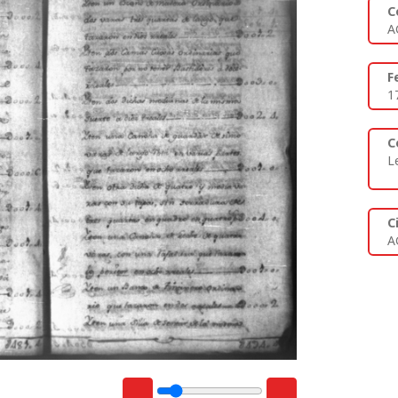
C
A
F
1
C
L
C
A