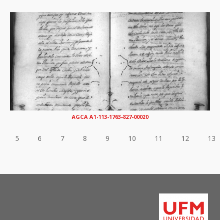
AGCA A1-113-1763-827-00020
5
6
7
8
9
10
11
12
13