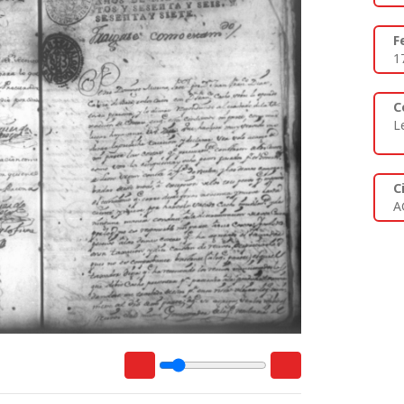
F
1
C
L
C
A