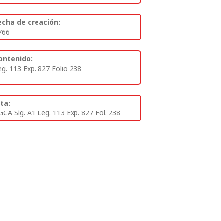
echa de creación:
766
ontenido:
eg. 113 Exp. 827 Folio 238
ita:
GCA Sig. A1 Leg. 113 Exp. 827 Fol. 238