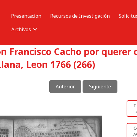
Presentación
Recursos de Investigación
Solicitu
Archivos
n Francisco Cacho por querer
Llana, Leon 1766 (266)
Anterior
Siguiente
T
L
C
A