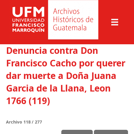
Denuncia contra Don
Francisco Cacho por querer
dar muerte a Doña Juana
Garcia de la Llana, Leon
1766 (119)
Archivo 118 / 277