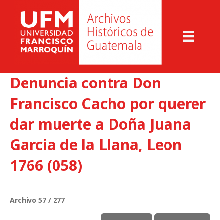
Denuncia contra Don
Francisco Cacho por querer
dar muerte a Doña Juana
Garcia de la Llana, Leon
1766 (058)
Archivo 57 / 277