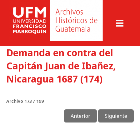
Demanda en contra del
Capitán Juan de Ibañez,
Nicaragua 1687 (174)
Archivo 173 / 199
Anterior
Siguiente