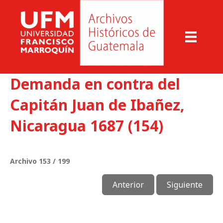
Demanda en contra del
Capitán Juan de Ibañez,
Nicaragua 1687 (154)
Archivo 153 / 199
Anterior
Siguiente