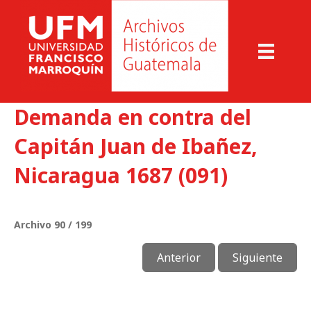
Demanda en contra del
Capitán Juan de Ibañez,
Nicaragua 1687 (091)
Archivo 90 / 199
Anterior
Siguiente