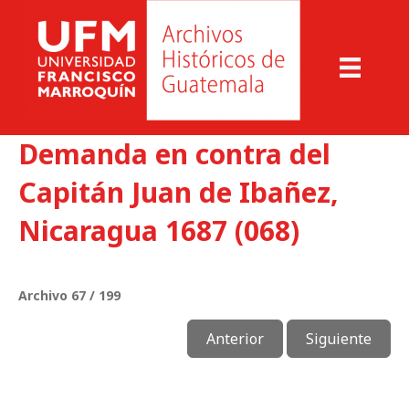
Demanda en contra del
Capitán Juan de Ibañez,
Nicaragua 1687 (068)
Archivo 67 / 199
Anterior
Siguiente