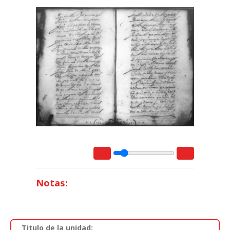
Notas:
Titulo de la unidad: