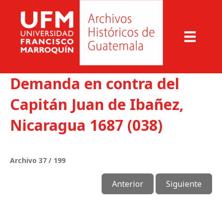
Demanda en contra del
Capitán Juan de Ibañez,
Nicaragua 1687 (038)
Archivo 37 / 199
Anterior
Siguiente