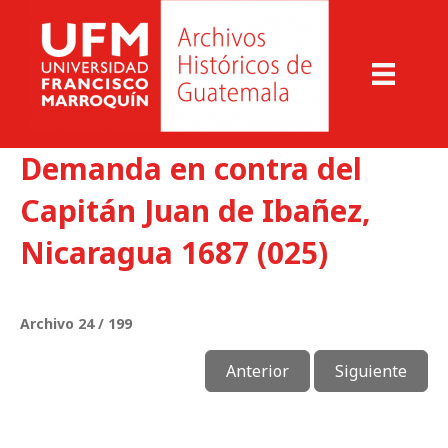
Demanda en contra del
Capitán Juan de Ibañez,
Nicaragua 1687 (025)
Archivo 24 / 199
Anterior
Siguiente