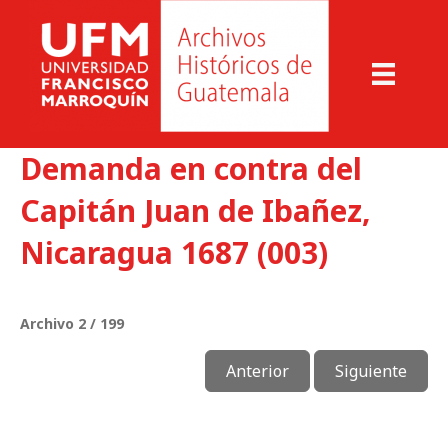
Demanda en contra del
Capitán Juan de Ibañez,
Nicaragua 1687 (003)
Archivo 2 / 199
Anterior
Siguiente