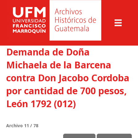
Demanda de Doña
Michaela de la Barcena
contra Don Jacobo Cordoba
por cantidad de 700 pesos,
León 1792 (012)
Archivo 11 / 78