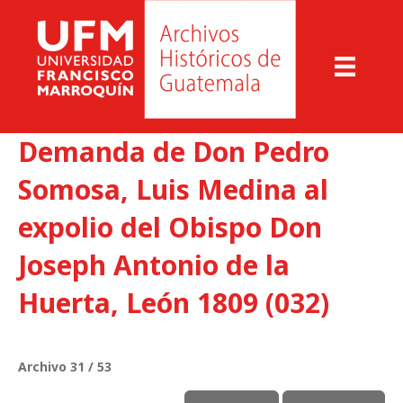
Demanda de Don Pedro
Somosa, Luis Medina al
expolio del Obispo Don
Joseph Antonio de la
Huerta, León 1809 (032)
Archivo 31 / 53