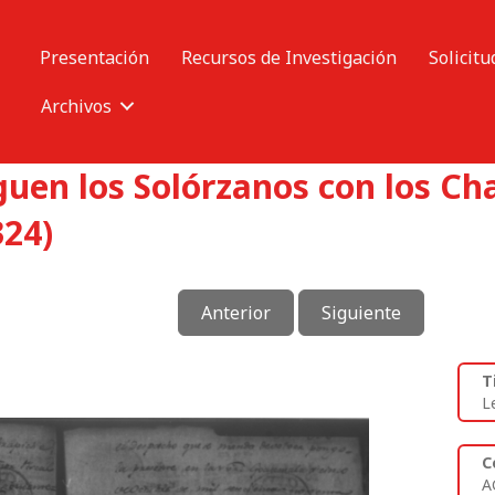
Presentación
Recursos de Investigación
Solicitu
Archivos
iguen los Solórzanos con los C
324)
Anterior
Siguiente
T
L
C
A