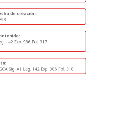
echa de creación:
793
ontenido:
eg. 142 Exp. 986 Fol. 317
ita:
GCA Sig. A1 Leg. 142 Exp. 986 Fol. 318