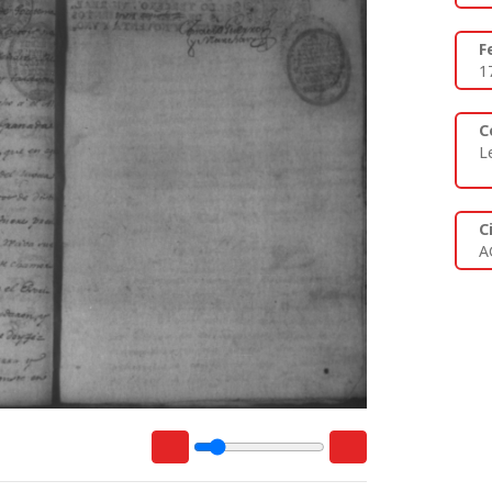
F
1
C
L
C
A