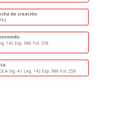
echa de creación:
793
ontenido:
eg. 142 Exp. 986 Fol. 258
ita:
GCA Sig. A1 Leg. 142 Exp. 986 Fol. 258