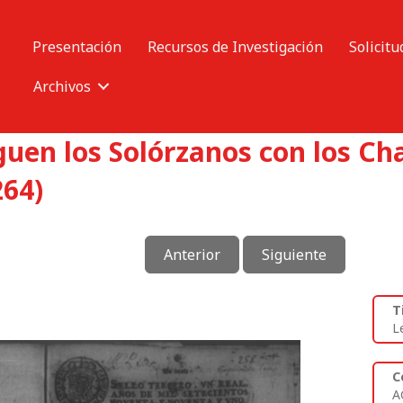
Presentación
Recursos de Investigación
Solicitu
Archivos
iguen los Solórzanos con los C
264)
Anterior
Siguiente
T
L
C
A