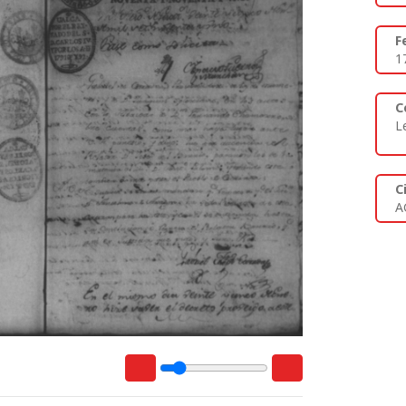
F
1
C
L
C
A