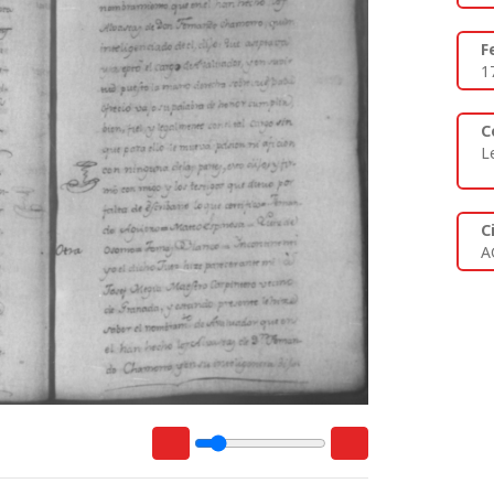
F
1
C
L
C
A