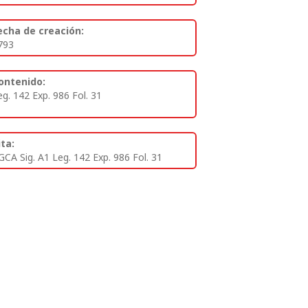
echa de creación:
793
ontenido:
eg. 142 Exp. 986 Fol. 31
ita:
GCA Sig. A1 Leg. 142 Exp. 986 Fol. 31