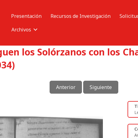
Presentación
Recursos de Investigación
Solicitu
Archivos
iguen los Solórzanos con los C
034)
Anterior
Siguiente
T
L
C
A