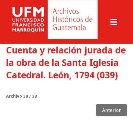
Cuenta y relación jurada de
la obra de la Santa Iglesia
Catedral. León, 1794 (039)
Archivo 38 / 38
Anterior