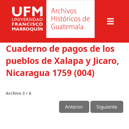
Cuaderno de pagos de los
pueblos de Xalapa y Jicaro,
Nicaragua 1759 (004)
Archivo 3 / 6
Anterior
Siguiente