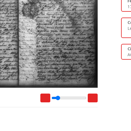
F
1
C
L
C
A