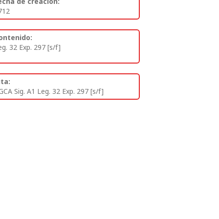
echa de creación:
712
ontenido:
eg. 32 Exp. 297 [s/f]
ita:
GCA Sig. A1 Leg. 32 Exp. 297 [s/f]