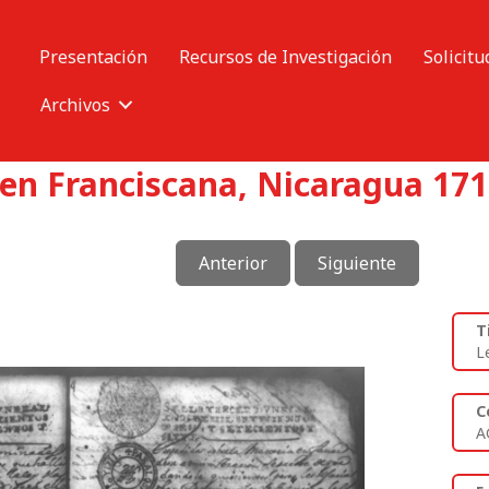
Presentación
Recursos de Investigación
Solicitu
Archivos
en Franciscana, Nicaragua 171
Anterior
Siguiente
T
L
C
A