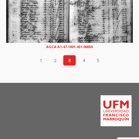
AGCA A1-47-1801-431-00058
1
2
3
4
5