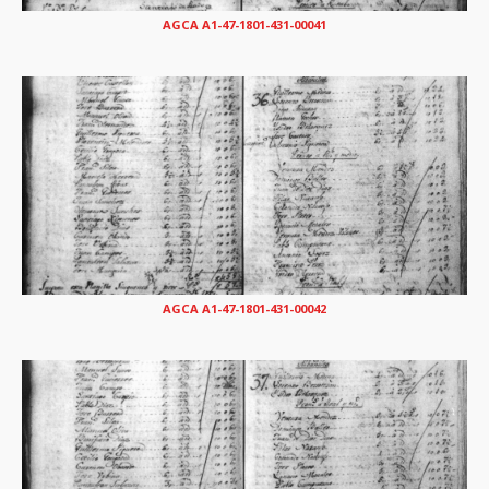
AGCA A1-47-1801-431-00041
AGCA A1-47-1801-431-00042