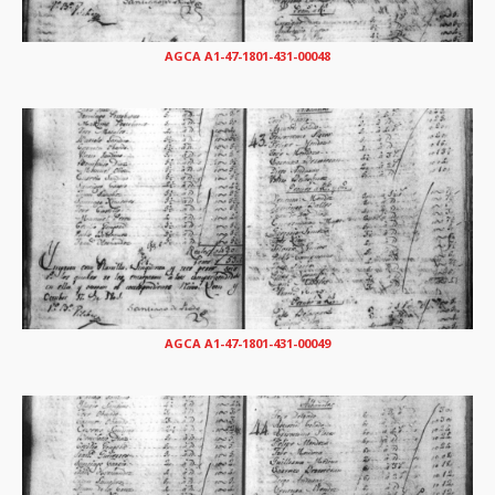
AGCA A1-47-1801-431-00048
AGCA A1-47-1801-431-00049