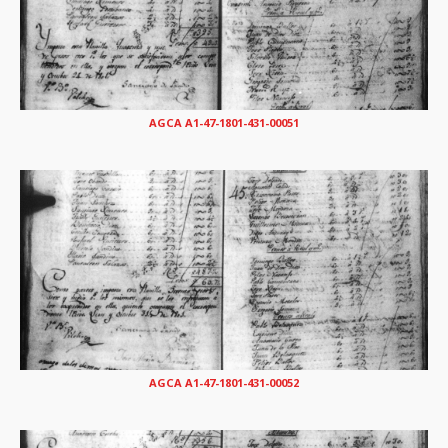
AGCA A1-47-1801-431-00051
AGCA A1-47-1801-431-00052