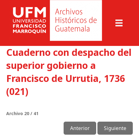
Cuaderno con despacho del
superior gobierno a
Francisco de Urrutia, 1736
(021)
Archivo 20 / 41
Anterior
Siguiente