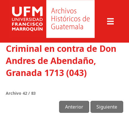
Criminal en contra de Don
Andres de Abendaño,
Granada 1713 (043)
Archivo 42 / 83
Anterior
Siguiente