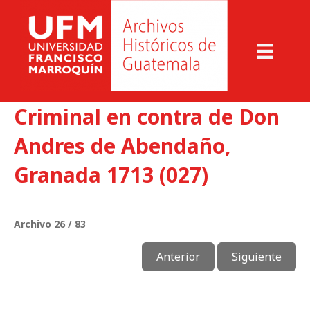
Criminal en contra de Don
Andres de Abendaño,
Granada 1713 (027)
Archivo 26 / 83
Anterior
Siguiente