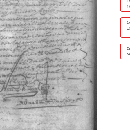
F
1
C
L
C
A