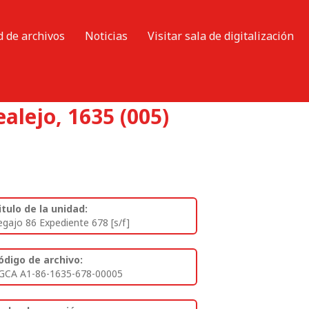
d de archivos
Noticias
Visitar sala de digitalización
ealejo, 1635 (005)
itulo de la unidad:
egajo 86 Expediente 678 [s/f]
ódigo de archivo:
GCA A1-86-1635-678-00005