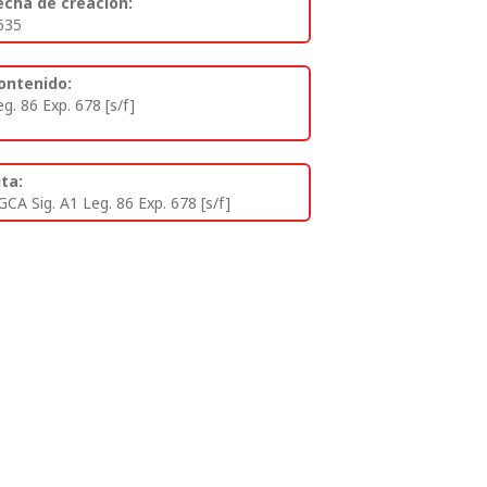
echa de creación:
635
ontenido:
eg. 86 Exp. 678 [s/f]
ita:
GCA Sig. A1 Leg. 86 Exp. 678 [s/f]