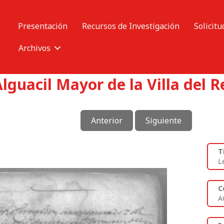
Presentación
Recursos de Investigación
Solicitu
Archivos
lguacil Mayor de la Villa del R
Anterior
Siguiente
T
L
C
A