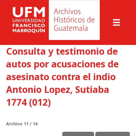
Consulta y testimonio de
autos por acusaciones de
asesinato contra el indio
Antonio Lopez, Sutiaba
1774 (012)
Archivo 11 / 16