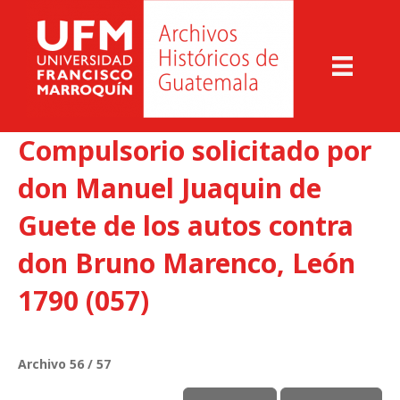
Compulsorio solicitado por
don Manuel Juaquin de
Guete de los autos contra
don Bruno Marenco, León
1790 (057)
Archivo 56 / 57