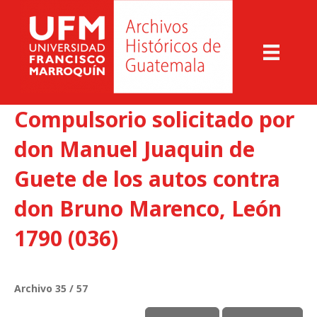
Compulsorio solicitado por
don Manuel Juaquin de
Guete de los autos contra
don Bruno Marenco, León
1790 (036)
Archivo 35 / 57