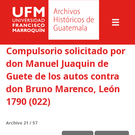
Compulsorio solicitado por
don Manuel Juaquin de
Guete de los autos contra
don Bruno Marenco, León
1790 (022)
Archivo 21 / 57