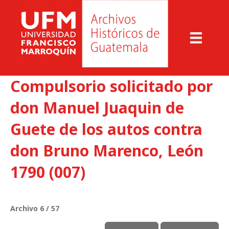
Compulsorio solicitado por
don Manuel Juaquin de
Guete de los autos contra
don Bruno Marenco, León
1790 (007)
Archivo 6 / 57