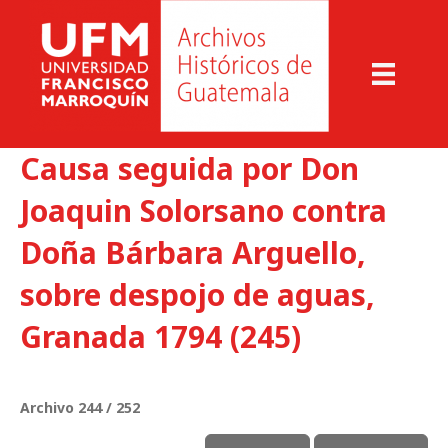
Causa seguida por Don
Joaquin Solorsano contra
Doña Bárbara Arguello,
sobre despojo de aguas,
Granada 1794 (245)
Archivo 244 / 252