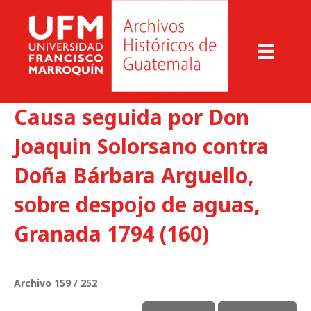
Causa seguida por Don
Joaquin Solorsano contra
Doña Bárbara Arguello,
sobre despojo de aguas,
Granada 1794 (160)
Archivo 159 / 252