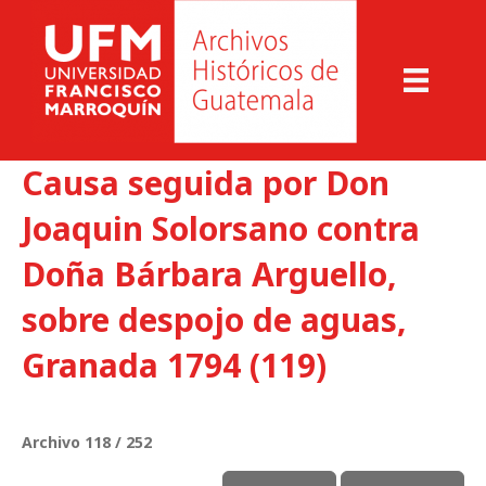
Causa seguida por Don
Joaquin Solorsano contra
Doña Bárbara Arguello,
sobre despojo de aguas,
Granada 1794 (119)
Archivo 118 / 252