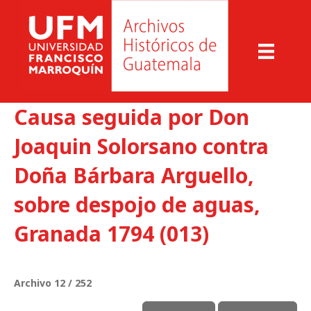
Causa seguida por Don
Joaquin Solorsano contra
Doña Bárbara Arguello,
sobre despojo de aguas,
Granada 1794 (013)
Archivo 12 / 252