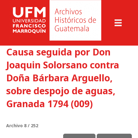
Causa seguida por Don
Joaquin Solorsano contra
Doña Bárbara Arguello,
sobre despojo de aguas,
Granada 1794 (009)
Archivo 8 / 252