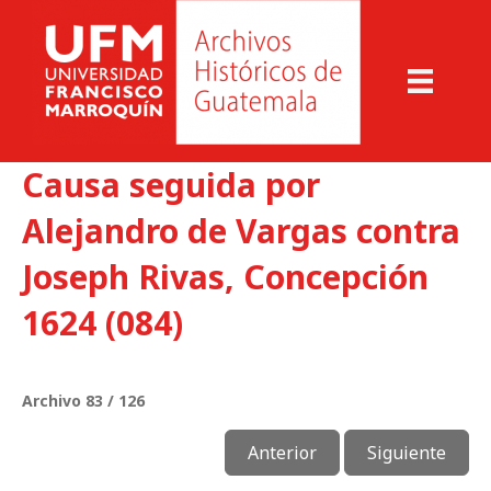
Causa seguida por
Alejandro de Vargas contra
Joseph Rivas, Concepción
1624 (084)
Archivo 83 / 126
Anterior
Siguiente