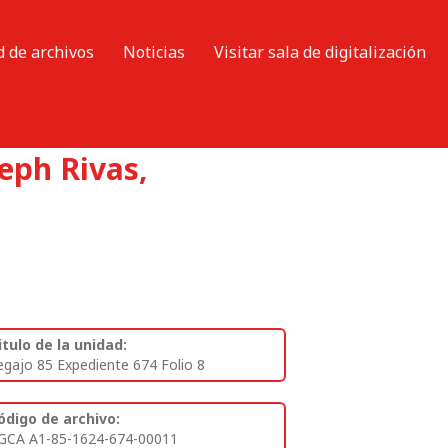
d de archivos
Noticias
Visitar sala de digitalización
eph Rivas,
itulo de la unidad:
egajo 85 Expediente 674 Folio 8
ódigo de archivo:
GCA A1-85-1624-674-00011