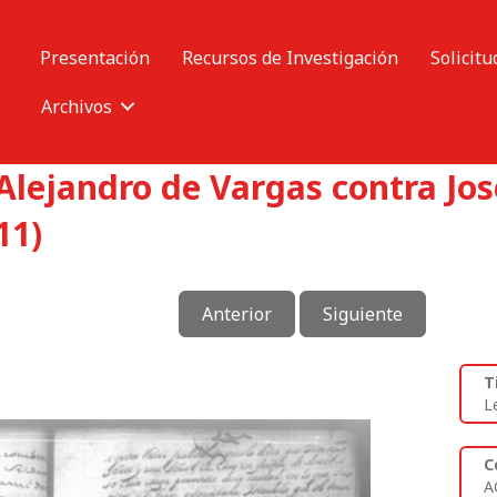
Presentación
Recursos de Investigación
Solicitu
Archivos
Alejandro de Vargas contra Jos
11)
Anterior
Siguiente
T
L
C
A