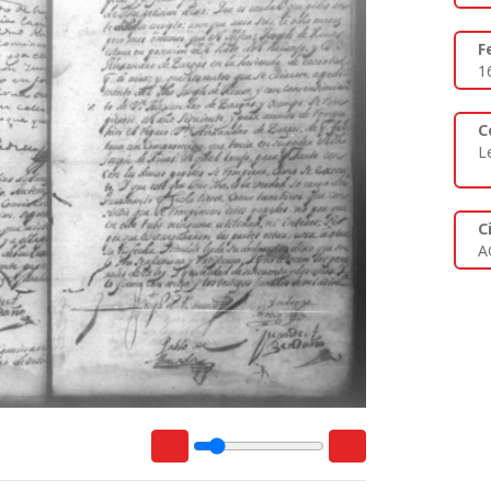
F
1
C
L
C
A