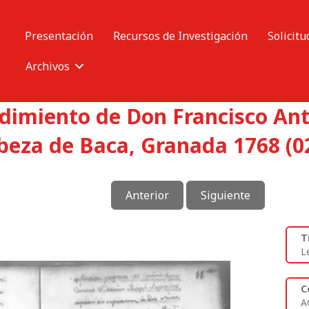
Presentación
Recursos de Investigación
Solicitu
Archivos
dimiento de Don Francisco Ant
beza de Baca, Granada 1768 (0
Anterior
Siguiente
T
L
C
A