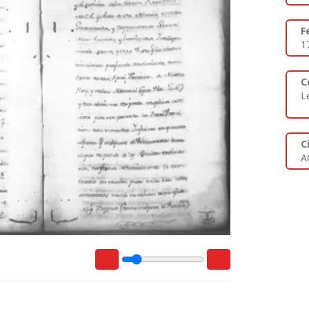
F
1
C
L
C
A